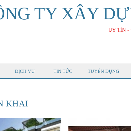
ÔNG TY XÂY DỰ
UY TÍN - CH
DỊCH VỤ
TIN TỨC
TUYỂN DỤNG
N KHAI