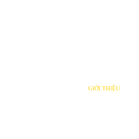
GIỚI THIỆU
Giới Thiệu Công Ty
ân, tp.Hồ Chí Minh