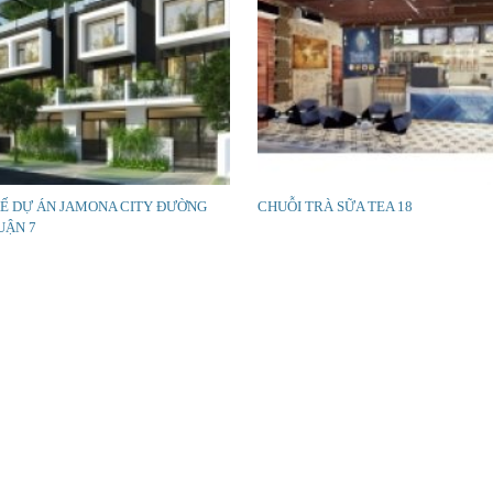
KẾ DỰ ÁN JAMONA CITY ĐƯỜNG
CHUỖI TRÀ SỮA TEA 18
UẬN 7