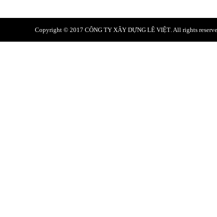
Website: levietcons.vn
Copyright © 2017
CÔNG TY XÂY DỰNG LÊ VIỆT
. All rights reser