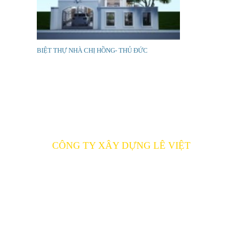
BIỆT THỰ NHÀ CHỊ HỒNG- THỦ ĐỨC
CÔNG TY XÂY DỰNG LÊ VIỆT
129 Liên Khu 5 – 6, p.Bình Hưng Hòa B, q.Bình T
ĐT: (028) 66 58 85 87 - 0949 77 50 53
0969 098921 - 0974 854485
Email:
levietcons@gmail.com