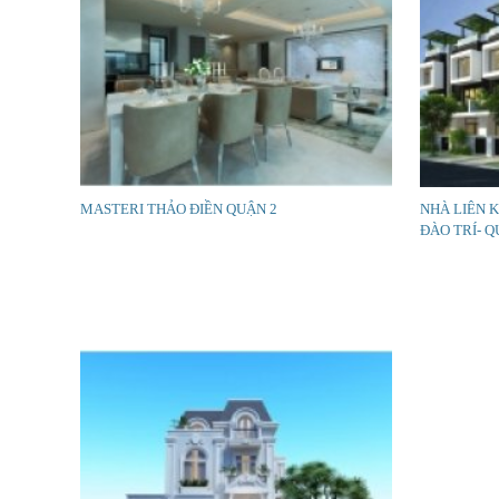
MASTERI THẢO ĐIỀN QUẬN 2
NHÀ LIÊN 
ĐÀO TRÍ- Q