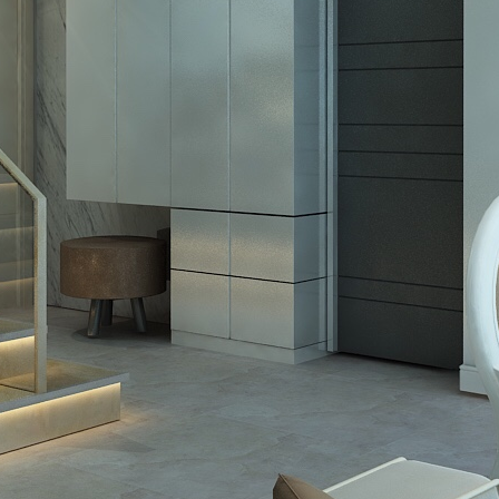
MASTERI THẢO ĐIỀN 
Lượt xem
:
2902 lượt