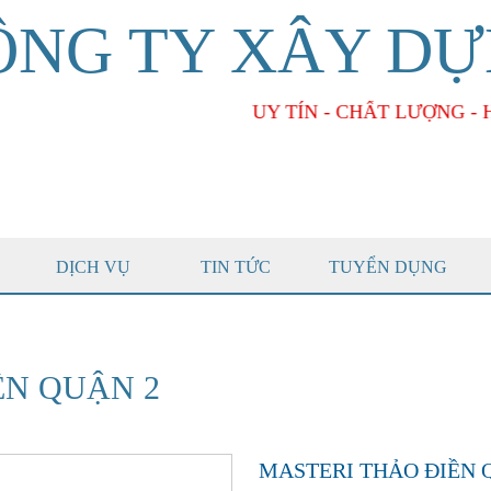
ÔNG TY XÂY DỰ
UY TÍN - CHẤT LƯỢNG - HIỆU QUẢ
DỊCH VỤ
TIN TỨC
TUYỂN DỤNG