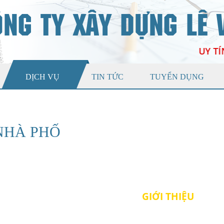
NG TY XÂY DỰNG LÊ V
UY TÍN
DỊCH VỤ
TIN TỨC
TUYỂN DỤNG
 NHÀ PHỐ
GIỚI THIỆU
Giới Thiệu Công Ty