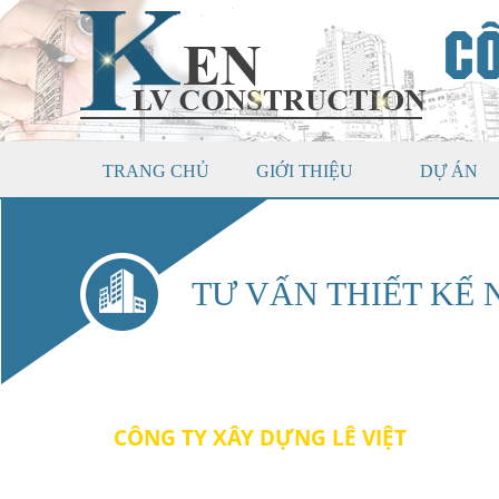
CÔ
TRANG CHỦ
GIỚI THIỆU
DỰ ÁN
TƯ VẤN THIẾT KẾ
CÔNG TY XÂY DỰNG LÊ VIỆT