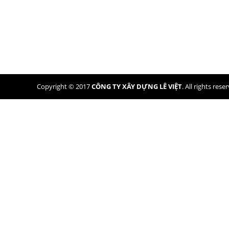
129 Liên Khu 5 – 6, p.Bình Hưng Hòa B, q.Bì
ĐT: (028) 66 58 85 87 - 0949 77 50 53
0969 098921 - 0974 854485
Email:
levietcons@gmail.com
Website: levietcons.vn
Copyright © 2017
CÔNG TY XÂY DỰNG LÊ VIỆT
. All rights res