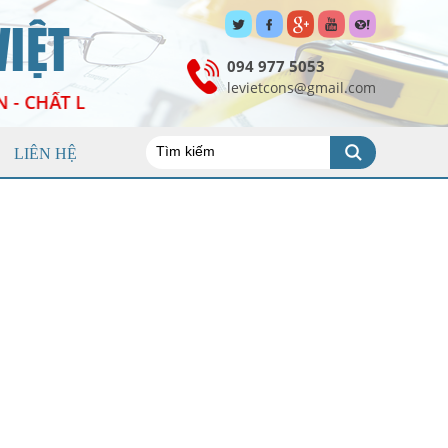
IỆT
094 977 5053
levietcons@gmail.com
 - CHẤT LƯỢNG - HIỆU QUẢ
LIÊN HỆ